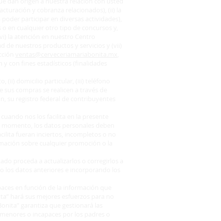
que dan origen a nuestra relación con usted
cturación y cobranza relacionados), (ii) la
a poder participar en diversas actividades),
 o en cualquier otro tipo de concursos y,
vi) la atención en nuestro Centro
ad de nuestros productos y servicios y (vii)
ección
ventas@cerveceriamariabonita.mx
,
 y con fines estadísticos (finalidades
ii) domicilio particular, (iii) teléfono
que sus compras se realicen a través de
ón, su registro federal de contribuyentes
uando nos los facilita en la presente
do momento, los datos personales deben
cilita fueran inciertos, incompletos o no
ormación sobre cualquier promoción o la
do proceda a actualizarlos o corregirlos a
do los datos anteriores e incorporando los
ces en función de la información que
ita” hará sus mejores esfuerzos para no
Bonita” garantiza que gestionará las
os menores o incapaces por los padres o