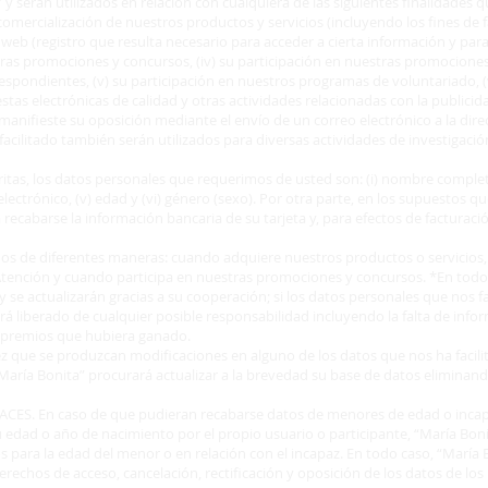
y serán utilizados en relación con cualquiera de las siguientes finalidades 
 comercialización de nuestros productos y servicios (incluyendo los fines de fa
al web (registro que resulta necesario para acceder a cierta información y par
stras promociones y concursos, (iv) su participación en nuestras promociones
respondientes, (v) su participación en nuestros programas de voluntariado, (
estas electrónicas de calidad y otras actividades relacionadas con la publicid
manifieste su oposición mediante el envío de un correo electrónico a la dir
cilitado también serán utilizados para diversas actividades de investigación
itas, los datos personales que requerimos de usted son: (i) nombre completo, (
eo electrónico, (v) edad y (vi) género (sexo). Por otra parte, en los supuestos 
recabarse la información bancaria de su tarjeta y, para efectos de facturaci
s de diferentes maneras: cuando adquiere nuestros productos o servicios, c
Atención y cuando participa en nuestras promociones y concursos. *En to
y se actualizarán gracias a su cooperación; si los datos personales que nos fa
á liberado de cualquier posible responsabilidad incluyendo la falta de inf
s premios que hubiera ganado.
 que se produzcan modificaciones en alguno de los datos que nos ha facilita
“María Bonita” procurará actualizar a la brevedad su base de datos eliminan
ES. En caso de que pudieran recabarse datos de menores de edad o incapa
 edad o año de nacimiento por el propio usuario o participante, “María Bon
s para la edad del menor o en relación con el incapaz. En todo caso, “María 
 derechos de acceso, cancelación, rectificación y oposición de los datos de l