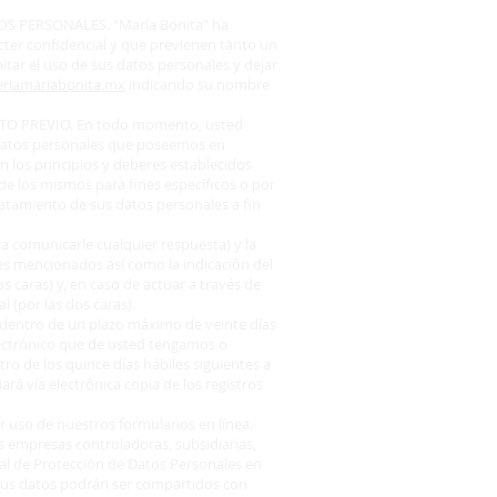
S PERSONALES. “María Bonita” ha
ter confidencial y que previenen tanto un
itar el uso de sus datos personales y dejar
riamariabonita.mx
indicando su nombre
O PREVIO. En todo momento, usted
 datos personales que poseemos en
n los principios y deberes establecidos
de los mismos para fines específicos o por
ratamiento de sus datos personales a fin
ra comunicarle cualquier respuesta) y la
tes mencionados así como la indicación del
s caras) y, en caso de actuar a través de
l (por las dos caras).
d dentro de un plazo máximo de veinte días
lectrónico que de usted tengamos o
ro de los quince días hábiles siguientes a
á vía electrónica copia de los registros
er uso de nuestros formularios en línea.
mpresas controladoras, subsidiarias,
eral de Protección de Datos Personales en
e sus datos podrán ser compartidos con