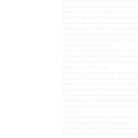
datos que es propiedad de “María Bonita” 
y que son necesarias para la misma: (i) la
gestión del alta de su registro en el port
(iii) la entrega de información sobre nue
en su caso, la entrega de los premios cor
Telefónico, (vii) el envío de nuestras encu
contactarlo. En adición y siempre que no 
los datos personales que usted nos haya fa
secundarias o accesorias).
Para efectos de las finalidades antes descr
particular, de oficina o celular, (iv) corr
tarjeta de crédito o débito también podrá 
(RFC) y su domicilio fiscal.
Sus datos personales pueden ser recabado
página web o llama a nuestro Centro de 
ser facilitados de forma veraz y completa 
fueran actualizados “María Bonita” quedar
imposibilidad de entrega con éxito de lo
“María Bonita” le recomienda que cada vez
través de nuestros formularios en línea. 
nuevos.
II. DATOS DE MENORES DE EDAD O INCAPAC
hubiera sido proporcionada respecto a su
utilizar estos datos para fines inadecuado
solicitudes derivadas del ejercicio de los