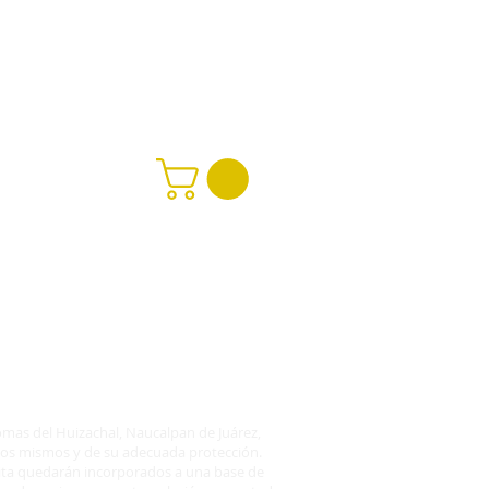
CONTACTO
TIENDA
Lomas del Huizachal, Naucalpan de Juárez,
 los mismos y de su adecuada protección.
ta quedarán incorporados a una base de