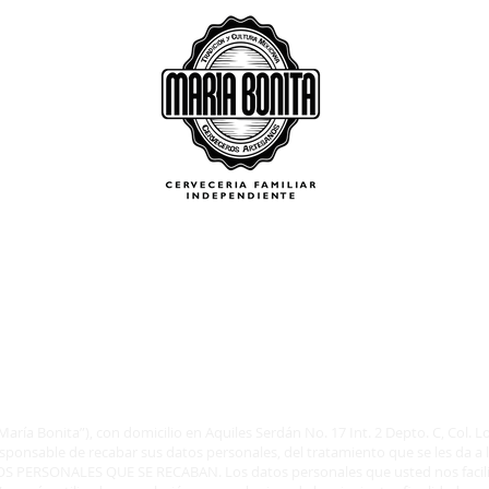
?
ARTESANAL
CERVEZAS
EXPERIENCIAS
ría Bonita”), con domicilio en Aquiles Serdán No. 17 Int. 2 Depto. C, Col. 
sponsable de recabar sus datos personales, del tratamiento que se les da a
 PERSONALES QUE SE RECABAN. Los datos personales que usted nos facili