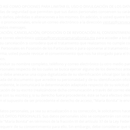
D ASÍ COMO OPCIONES PARA LIMITAR EL USO O DIVULGACIÓN DE LOS DATO
as de seguridad que permiten que sus datos personales conserven su carác
daños, pérdidas o alteraciones a los mismos. En adición, si usted quiere lim
s o promocionales, envíe un correo electrónico a la dirección
ventas@cervece
 estos mensajes.
ICACIÓN, CANCELACIÓN, OPOSICIÓN O DE REVOCACIÓN AL CONSENTIMIENT
 de correo electrónico
ventas@cerveceriamariabonita.mx
para acceder a los
 su cancelación si considera que el tratamiento que realizamos no cumple co
 Personales en Posesión de los Particulares o para oponerse al tratamiento 
l forma, usted puede revocar el consentimiento que nos ha otorgado para el t
mos.
á incluir su nombre completo, teléfono y correo electrónico (u otro medio pa
personales respecto de los cuales se busca ejercer alguno de los derechos an
o debe anexarse una copia digitalizada de su identificación oficial (por las do
zada del documento que acredite su personalidad y de su identificación oficia
pondiente, le comunicará la determinación adaptada respecto de su solicitu
tación de su escrito (realizándose dicha comunicación a través del correo e
con su escrito) y, si su derecho fuera procedente, éste se hará efectivo dent
el supuesto de ser procedente el derecho de acceso, “María Bonita” le enviar
 datos personales, ya sea su actualización o su corrección, le solicitamos hac
DATOS PERSONALES. Sus datos personales sólo se compartirán con otras e
 “María Bonita” en términos de la fracción III del artículo 37 de la Ley Fed
in requerir de su consentimiento para ello. Sin embargo, debe considerar qu