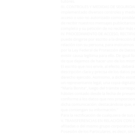
tutores.
III. CONTROLES Y MEDIDAS DE SEGURIDA
implementado diversos controles y medid
acceso o uso no autorizado como posibles 
de recibir nuestros mensajes publicitario
completo y su petición de no recibir más
IV. PROCEDIMIENTO DE ACCESO, RECTIF
puede dirigirse por escrito a la dirección
relación con su persona, para instruirnos
por la Ley Federal de Protección de Datos
existir causa legítima para ello. De igua
de que dejemos de hacer uso de los mis
El escrito que nos envíe, al efecto, deber
descripción clara y precisa de los datos 
derecho ejercido. Asimismo, a dicho escrit
un representante legal, una copia digitali
“María Bonita”, luego del trámite corres
hábiles contado desde la fecha de presen
conforme a los datos que nos proporcione 
dicha comunicación; destacándose que, en 
que contengan su información."
Para la rectificación de cualquiera de sus
V. TRANSFERENCIAS EN RELACIÓN CON SUS 
afiliadas o del mismo grupo corporativo de
Posesión de los Particulares, es decir, s