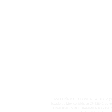
INICIO
¿QUIENES SOMOS
AVISO DE
PRIVACIDAD
CERVECERÍA MARÍA BONITA S.A. DE C.V. (“Ma
Estado de México, México CP 53840, es re
I. FINALIDADES DEL TRATAMIENTO Y DATOS