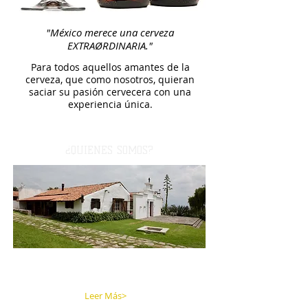
"México merece una cerveza
EXTRAØRDINARIA."
Para todos aquellos amantes de la
cerveza, que como nosotros, quieran
saciar su pasión cervecera con una
experiencia única.
¿QUIENES SOMOS?
Empresa orgullosamente mexicana,
fundada en 2014. ¡Resguardamos
nuestra tradición y cultura!
Leer Más>