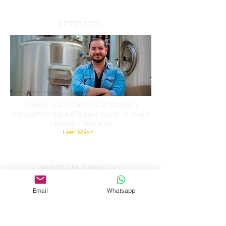
......................................................................
ARTESANAL
¡Somos una cervecería artesanal y
trabajamos día a día para hacer la mejor
cerveza mexicana!
Leer Más>
......................................................................
NUESTRAS CERVEZAS
Email
Whatsapp