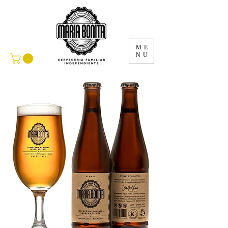
ME
NU